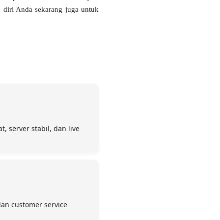
 diri Anda sekarang juga untuk
 server stabil, dan live
dan customer service