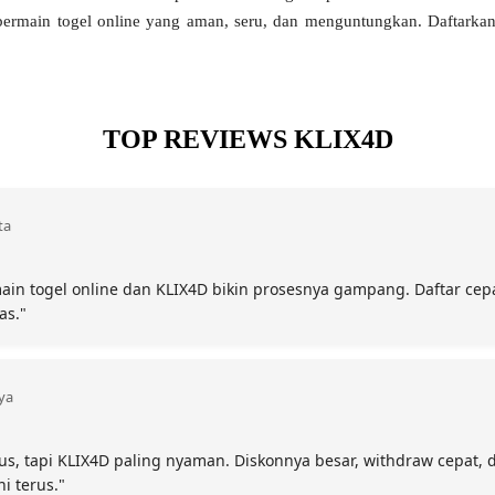
ermain togel online yang aman, seru, dan menguntungkan. Daftarkan
TOP REVIEWS KLIX4D
❅
ta
ain togel online dan KLIX4D bikin prosesnya gampang. Daftar cepat,
as."
ya
us, tapi KLIX4D paling nyaman. Diskonnya besar, withdraw cepat, 
ni terus."