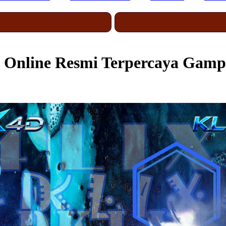
 Online Resmi Terpercaya Gam
❅
❆
❄