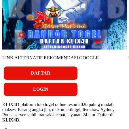
❄
LINK ALTERNATIF REKOMENDASI GOOGLE
DAFTAR
LOGIN
KLIX4D platform toto togel online resmi 2026 paling mudah
diakses. Pasang angka jitu, diskon tertinggi, live draw Sydney
Pools, server stabil, transaksi cepat, layanan 24 jam. Daftar di
KLIX4D.