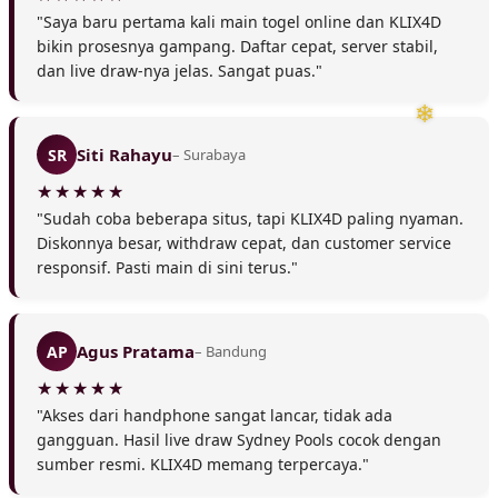
"Saya baru pertama kali main togel online dan KLIX4D
bikin prosesnya gampang. Daftar cepat, server stabil,
dan live draw-nya jelas. Sangat puas."
Siti Rahayu
SR
– Surabaya
"Sudah coba beberapa situs, tapi KLIX4D paling nyaman.
Diskonnya besar, withdraw cepat, dan customer service
responsif. Pasti main di sini terus."
Agus Pratama
AP
– Bandung
"Akses dari handphone sangat lancar, tidak ada
gangguan. Hasil live draw Sydney Pools cocok dengan
sumber resmi. KLIX4D memang terpercaya."