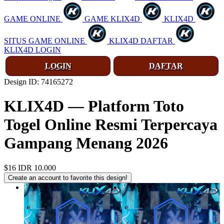
GAME ONLINE
GAME KLIX4D
KLIX4D
SITUS GAME ONLINE
KLIX4D DAFTAR
KLIX4D LOGIN
LOGIN
DAFTAR
Design ID: 74165272
KLIX4D — Platform Toto
Togel Online Resmi Terpercaya
Gampang Menang 2026
$16
IDR 10.000
Create an account to favorite this design!