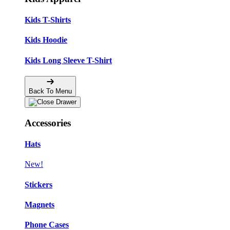
Kids T-Shirts
Kids Hoodie
Kids Long Sleeve T-Shirt
Back To Menu
Accessories
Hats
New!
Stickers
Magnets
Phone Cases