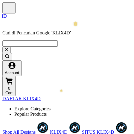
❄
Cari di Pencarian Google 'KLIX4D'
Account
0
Cart
DAFTAR KLIX4D
Explore Categories
Popular Products
Shop All Designs
KLIX4D
SITUS KLIX4D