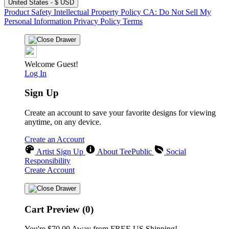
United States - $ USD
Product Safety
Intellectual Property Policy
CA: Do Not Sell My
Personal Information
Privacy Policy
Terms
Welcome Guest!
Log In
Sign Up
Create an account to save your favorite designs for viewing
anytime, on any device.
Create an Account
Artist Sign Up
About TeePublic
Social
Responsibility
Create Account
Cart Preview (0)
You're
$70.00
Away from
FREE US Shipping!