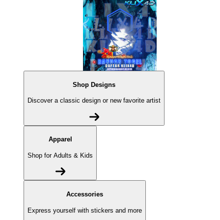
Shop Designs
Discover a classic design or new favorite artist
Apparel
Shop for Adults & Kids
Accessories
Express yourself with stickers and more