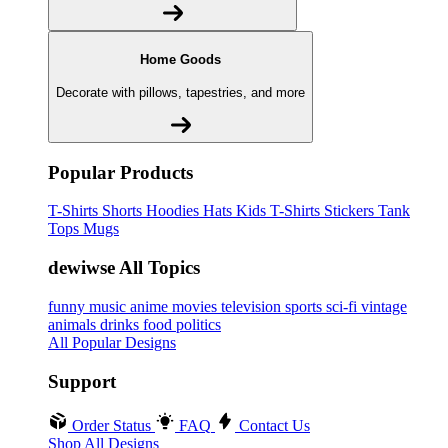
Home Goods
Decorate with pillows, tapestries, and more
Popular Products
T-Shirts
Shorts
Hoodies
Hats
Kids T-Shirts
Stickers
Tank
Tops
Mugs
dewiwse All Topics
funny
music
anime
movies
television
sports
sci-fi
vintage
animals
drinks
food
politics
All Popular Designs
Support
Order Status
FAQ
Contact Us
Shop All Designs