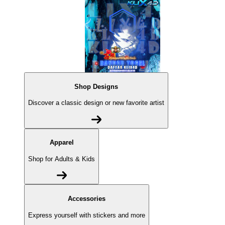
Shop Designs
Discover a classic design or new favorite artist
Apparel
Shop for Adults & Kids
Accessories
Express yourself with stickers and more