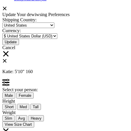
Update Your dewiwsing Preferences
Shipping Country:
Currency:
Cancel
Katie:
5'10"
160
Select your person:
Male
Female
Height
Short
Med
Tall
Weight
Slim
Avg
Heavy
View Size Chart