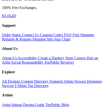
100% Free Exchanges.
KLIX4D
Support
Order Status
Contact Us
Coupon Codes
FAQ
Free Shipping
Refunds & Returns
Shipping Info
Size Chart
About Us
❆
❅
About Us
Accessibility
Create a Dashery Store
Careers
Hire an
Artist
Social Responsibility
TeePublic Reviews
Explore
❄
All Designs
Content Directory
Featured Artists
Newest Designers
Newest T-Shirts
Tag Directory
Artists
Artist Signup
Design Guide
TeePublic Blog