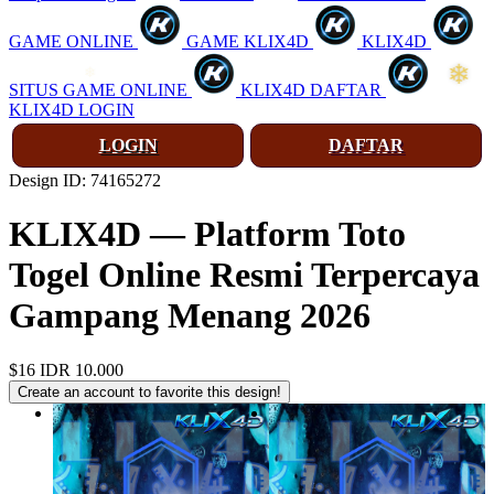
GAME ONLINE
GAME KLIX4D
KLIX4D
❅
SITUS GAME ONLINE
KLIX4D DAFTAR
KLIX4D LOGIN
LOGIN
DAFTAR
Design ID: 74165272
KLIX4D — Platform Toto
Togel Online Resmi Terpercaya
Gampang Menang 2026
$16
IDR 10.000
Create an account to favorite this design!