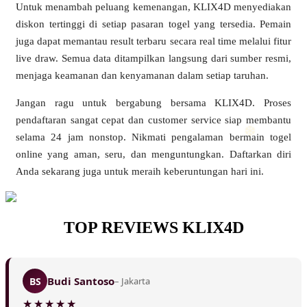
Untuk menambah peluang kemenangan, KLIX4D menyediakan
diskon tertinggi di setiap pasaran togel yang tersedia. Pemain
juga dapat memantau result terbaru secara real time melalui fitur
live draw. Semua data ditampilkan langsung dari sumber resmi,
menjaga keamanan dan kenyamanan dalam setiap taruhan.
❅
Jangan ragu untuk bergabung bersama KLIX4D. Proses
pendaftaran sangat cepat dan customer service siap membantu
selama 24 jam nonstop. Nikmati pengalaman bermain togel
online yang aman, seru, dan menguntungkan. Daftarkan diri
Anda sekarang juga untuk meraih keberuntungan hari ini.
TOP REVIEWS KLIX4D
Budi Santoso
BS
– Jakarta