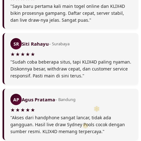
"Saya baru pertama kali main togel online dan KLIX4D
bikin prosesnya gampang. Daftar cepat, server stabil,
dan live draw-nya jelas. Sangat puas."
Siti Rahayu
SR
– Surabaya
"Sudah coba beberapa situs, tapi KLIX4D paling nyaman.
Diskonnya besar, withdraw cepat, dan customer service
responsif. Pasti main di sini terus."
Agus Pratama
AP
– Bandung
"Akses dari handphone sangat lancar, tidak ada
gangguan. Hasil live draw Sydney Pools cocok dengan
sumber resmi. KLIX4D memang terpercaya."