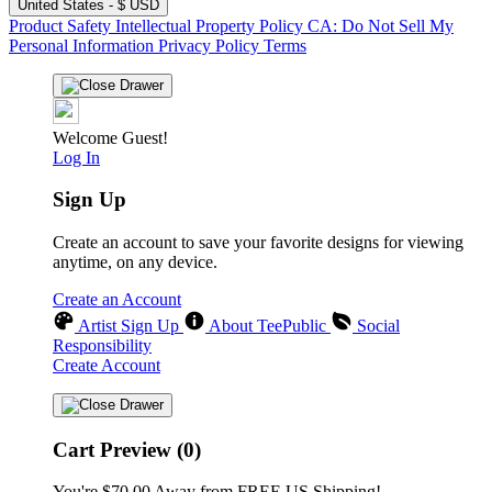
United States - $ USD
Product Safety
Intellectual Property Policy
CA: Do Not Sell My
Personal Information
Privacy Policy
Terms
Welcome Guest!
Log In
Sign Up
Create an account to save your favorite designs for viewing
anytime, on any device.
Create an Account
Artist Sign Up
About TeePublic
Social
Responsibility
❅
Create Account
Cart Preview (0)
You're
$70.00
Away from
FREE US Shipping!