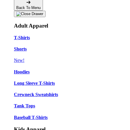
Back To Menu
Adult Apparel
T-Shirts
Shorts
New!
Hoodies
Long Sleeve T-Shirts
Crewneck Sweatshirts
❅
Tank Tops
Baseball T-Shirts
Kids Apparel