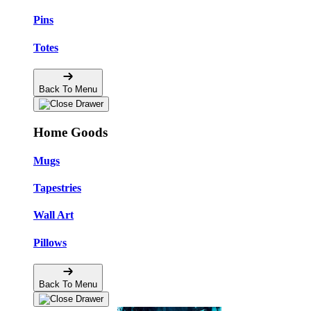
Pins
Totes
Back To Menu
Home Goods
Mugs
Tapestries
Wall Art
Pillows
Back To Menu