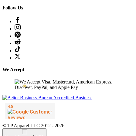
Follow Us
We Accept
© TP Apparel LLC 2012 - 2026