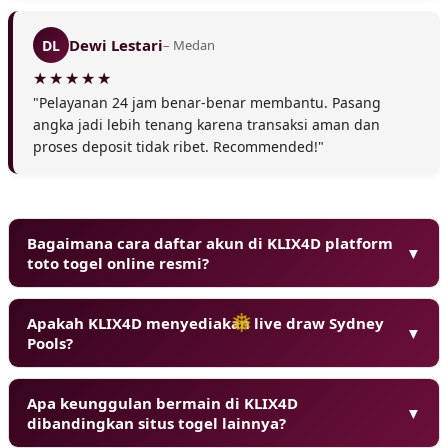
Dewi Lestari
DL
– Medan
❆
"Pelayanan 24 jam benar-benar membantu. Pasang
angka jadi lebih tenang karena transaksi aman dan
proses deposit tidak ribet. Recommended!"
Bagaimana cara daftar akun di KLIX4D platform
▼
toto togel online resmi?
Apakah KLIX4D menyediakan live draw Sydney
▼
Pools?
Apa keunggulan bermain di KLIX4D
▼
dibandingkan situs togel lainnya?