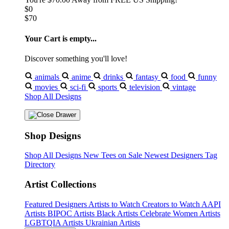
$0
$70
Your Cart is empty...
Discover something you'll love!
animals
anime
drinks
fantasy
food
funny
movies
sci-fi
sports
television
vintage
Shop All Designs
Shop Designs
Shop All Designs
New Tees on Sale
Newest Designers
Tag
Directory
Artist Collections
Featured Designers
Artists to Watch
Creators to Watch
AAPI
Artists
BIPOC Artists
Black Artists
Celebrate Women Artists
LGBTQIA Artists
Ukrainian Artists