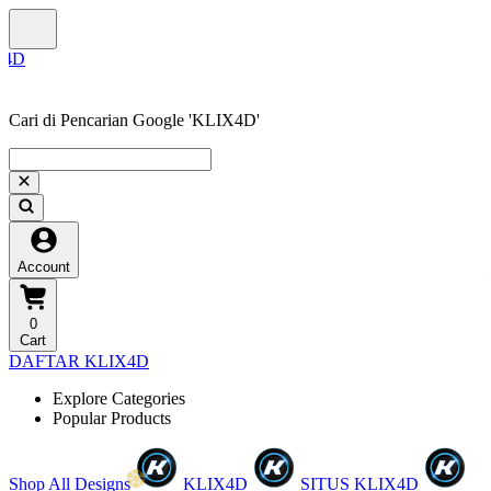
❄
Cari di Pencarian Google 'KLIX4D'
❆
Account
0
Cart
DAFTAR KLIX4D
❄
Explore Categories
Popular Products
Shop All Designs
KLIX4D
SITUS KLIX4D