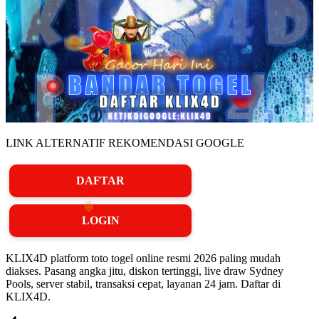
❄
❄
LINK ALTERNATIF REKOMENDASI GOOGLE
DAFTAR
LOGIN
KLIX4D platform toto togel online resmi 2026 paling mudah
diakses. Pasang angka jitu, diskon tertinggi, live draw Sydney
Pools, server stabil, transaksi cepat, layanan 24 jam. Daftar di
KLIX4D.