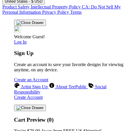
United States - $ USD
Product Safety
Intellectual Property Policy
CA: Do Not Sell My
Personal Information
Privacy Policy
Terms
❄
Welcome Guest!
Log In
Sign Up
Create an account to save your favorite designs for viewing
anytime, on any device.
Create an Account
Artist Sign Up
About TeePublic
Social
Responsibility
Create Account
❄
Cart Preview (0)
You're
$70.00
Away from
FREE US Shipping!