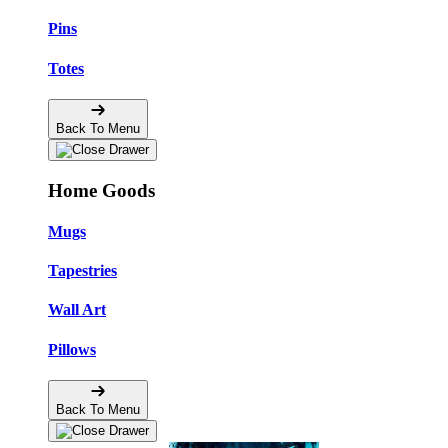
Pins
Totes
Back To Menu
Home Goods
Mugs
Tapestries
Wall Art
Pillows
Back To Menu