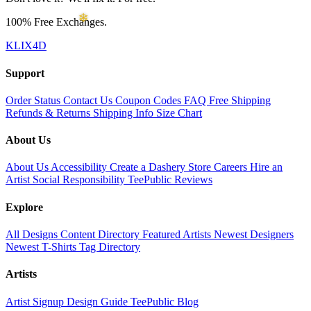
100% Free Exchanges.
KLIX4D
Support
Order Status
Contact Us
Coupon Codes
FAQ
Free Shipping
Refunds & Returns
Shipping Info
Size Chart
About Us
About Us
Accessibility
Create a Dashery Store
Careers
Hire an
Artist
Social Responsibility
TeePublic Reviews
Explore
All Designs
Content Directory
Featured Artists
Newest Designers
Newest T-Shirts
Tag Directory
Artists
Artist Signup
Design Guide
TeePublic Blog