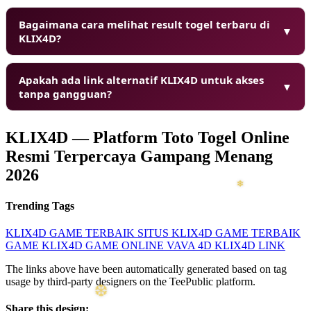
Bagaimana cara melihat result togel terbaru di
▼
KLIX4D?
Apakah ada link alternatif KLIX4D untuk akses
▼
tanpa gangguan?
KLIX4D — Platform Toto Togel Online
Resmi Terpercaya Gampang Menang
2026
Trending Tags
KLIX4D
GAME TERBAIK
SITUS KLIX4D
GAME TERBAIK
GAME KLIX4D
GAME ONLINE
VAVA 4D
KLIX4D LINK
The links above have been automatically generated based on tag
usage by third-party designers on the TeePublic platform.
Share this design: