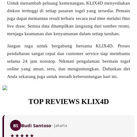
Untuk menambah peluang kemenangan, KLIX4D menyediakan
diskon tertinggi di setiap pasaran togel yang tersedia. Pemain
juga dapat memantau result terbaru secara real time melalui fitur
live draw. Semua data ditampilkan langsung dari sumber resmi,
menjaga keamanan dan kenyamanan dalam setiap taruhan.
Jangan ragu untuk bergabung bersama KLIX4D. Proses
pendaftaran sangat cepat dan customer service siap membantu
selama 24 jam nonstop. Nikmati pengalaman bermain togel
online yang aman, seru, dan menguntungkan. Daftarkan diri
Anda sekarang juga untuk meraih keberuntungan hari ini.
TOP REVIEWS KLIX4D
Budi Santoso
BS
– Jakarta