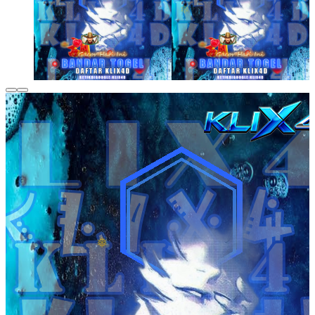
❅
❆
❄