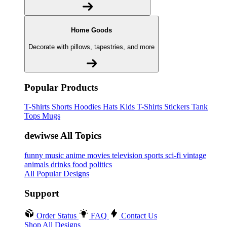
Home Goods
Decorate with pillows, tapestries, and more
Popular Products
T-Shirts
Shorts
Hoodies
Hats
Kids T-Shirts
Stickers
Tank
Tops
Mugs
dewiwse All Topics
funny
music
anime
movies
television
sports
sci-fi
vintage
animals
drinks
food
politics
All Popular Designs
Support
Order Status
FAQ
Contact Us
Shop All Designs