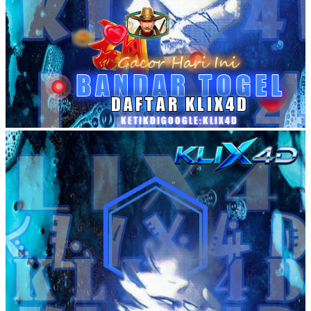
❆
❄
❆