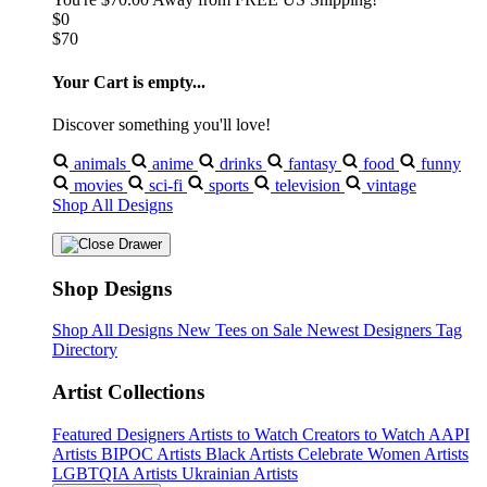
$0
$70
Your Cart is empty...
Discover something you'll love!
animals
anime
drinks
fantasy
food
funny
movies
sci-fi
sports
television
vintage
Shop All Designs
Shop Designs
Shop All Designs
New Tees on Sale
Newest Designers
Tag
Directory
Artist Collections
Featured Designers
Artists to Watch
Creators to Watch
AAPI
Artists
BIPOC Artists
Black Artists
Celebrate Women Artists
LGBTQIA Artists
Ukrainian Artists