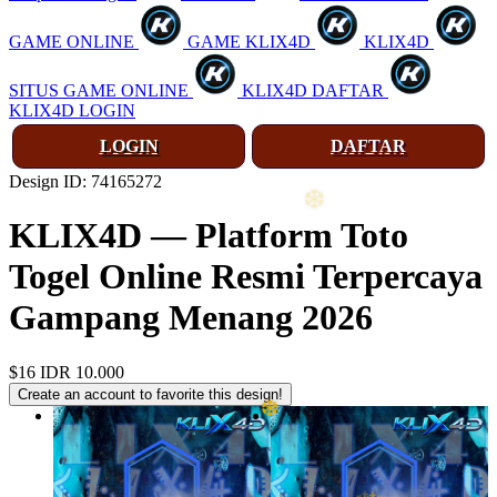
GAME ONLINE
GAME KLIX4D
KLIX4D
SITUS GAME ONLINE
KLIX4D DAFTAR
KLIX4D LOGIN
LOGIN
DAFTAR
Design ID: 74165272
KLIX4D — Platform Toto
Togel Online Resmi Terpercaya
Gampang Menang 2026
$16
IDR 10.000
Create an account to favorite this design!