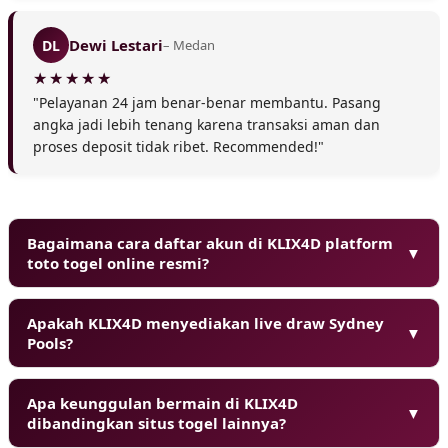
Dewi Lestari
DL
– Medan
"Pelayanan 24 jam benar-benar membantu. Pasang
angka jadi lebih tenang karena transaksi aman dan
proses deposit tidak ribet. Recommended!"
Bagaimana cara daftar akun di KLIX4D platform
▼
toto togel online resmi?
Apakah KLIX4D menyediakan live draw Sydney
▼
Pools?
Apa keunggulan bermain di KLIX4D
▼
dibandingkan situs togel lainnya?