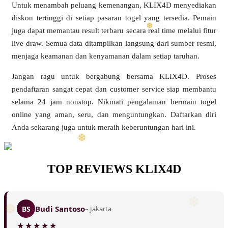
Untuk menambah peluang kemenangan, KLIX4D menyediakan
diskon tertinggi di setiap pasaran togel yang tersedia. Pemain
juga dapat memantau result terbaru secara real time melalui fitur
live draw. Semua data ditampilkan langsung dari sumber resmi,
menjaga keamanan dan kenyamanan dalam setiap taruhan.
Jangan ragu untuk bergabung bersama KLIX4D. Proses
pendaftaran sangat cepat dan customer service siap membantu
selama 24 jam nonstop. Nikmati pengalaman bermain togel
online yang aman, seru, dan menguntungkan. Daftarkan diri
Anda sekarang juga untuk meraih keberuntungan hari ini.
TOP REVIEWS KLIX4D
Budi Santoso
BS
– Jakarta