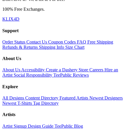
100% Free Exchanges.
KLIX4D
Support
Order Status
Contact Us
Coupon Codes
FAQ
Free Shipping
Refunds & Returns
Shipping Info
Size Chart
About Us
About Us
Accessibility
Create a Dashery Store
Careers
Hire an
Artist
Social Responsibility
TeePublic Reviews
Explore
All Designs
Content Directory
Featured Artists
Newest Designers
Newest T-Shirts
Tag Directory
Artists
Artist Signup
Design Guide
TeePublic Blog