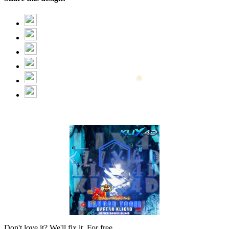
❄
Don't love it? We'll fix it. For free.