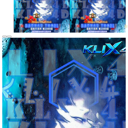
❆
❆
❅