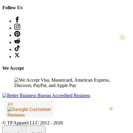
Follow Us
We Accept
© TP Apparel LLC 2012 - 2026