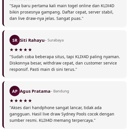
"Saya baru pertama kali main togel online dan KLIX4D
bikin prosesnya gampang. Daftar cepat, server stabil,
dan live draw-nya jelas. Sangat puas."
Siti Rahayu
SR
– Surabaya
"Sudah coba beberapa situs, tapi KLIX4D paling nyaman.
Diskonnya besar, withdraw cepat, dan customer service
responsif. Pasti main di sini terus."
Agus Pratama
AP
– Bandung
"Akses dari handphone sangat lancar, tidak ada
gangguan. Hasil live draw Sydney Pools cocok dengan
sumber resmi. KLIX4D memang terpercaya."