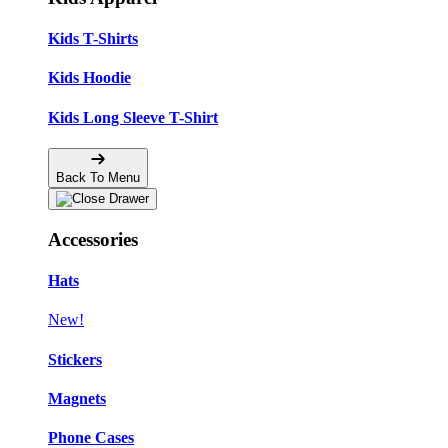
Kids T-Shirts
Kids Hoodie
Kids Long Sleeve T-Shirt
Back To Menu
Accessories
Hats
New!
Stickers
Magnets
Phone Cases