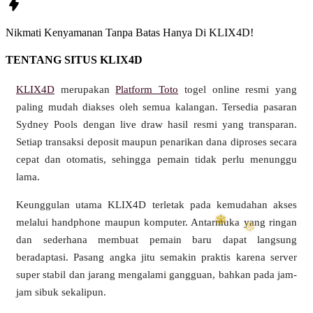
Nikmati
Kenyamanan
Tanpa Batas Hanya Di
KLIX4D!
TENTANG SITUS KLIX4D
KLIX4D
merupakan
Platform Toto
togel online resmi yang
paling mudah diakses oleh semua kalangan. Tersedia pasaran
Sydney Pools dengan live draw hasil resmi yang transparan.
Setiap transaksi deposit maupun penarikan dana diproses secara
cepat dan otomatis, sehingga pemain tidak perlu menunggu
lama.
Keunggulan utama KLIX4D terletak pada kemudahan akses
melalui handphone maupun komputer. Antarmuka yang ringan
dan sederhana membuat pemain baru dapat langsung
beradaptasi. Pasang angka jitu semakin praktis karena server
super stabil dan jarang mengalami gangguan, bahkan pada jam-
jam sibuk sekalipun.