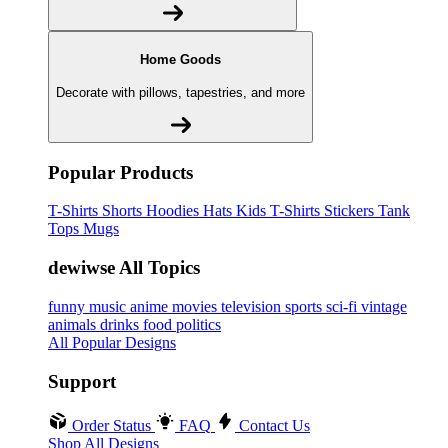
Home Goods
Decorate with pillows, tapestries, and more
Popular Products
T-Shirts
Shorts
Hoodies
Hats
Kids T-Shirts
Stickers
Tank
Tops
Mugs
dewiwse All Topics
funny
music
anime
movies
television
sports
sci-fi
vintage
animals
drinks
food
politics
All Popular Designs
Support
Order Status
FAQ
Contact Us
Shop All Designs