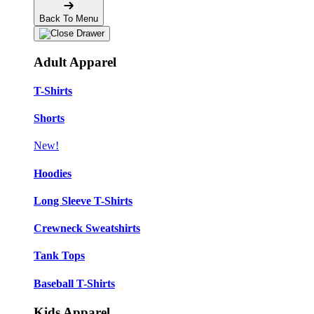
Back To Menu
Adult Apparel
T-Shirts
Shorts
New!
❄
Hoodies
❆
Long Sleeve T-Shirts
Crewneck Sweatshirts
Tank Tops
Baseball T-Shirts
Kids Apparel