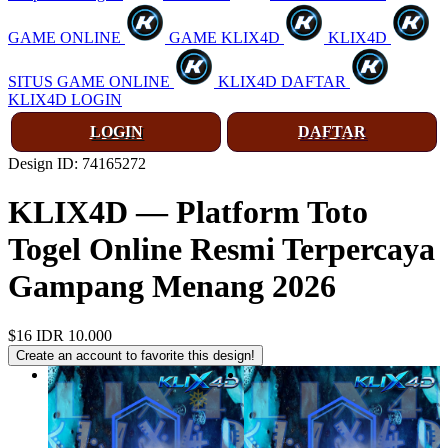
GAME ONLINE
GAME KLIX4D
KLIX4D
SITUS GAME ONLINE
KLIX4D DAFTAR
KLIX4D LOGIN
LOGIN
DAFTAR
Design ID: 74165272
KLIX4D — Platform Toto
Togel Online Resmi Terpercaya
Gampang Menang 2026
$16
IDR 10.000
Create an account to favorite this design!