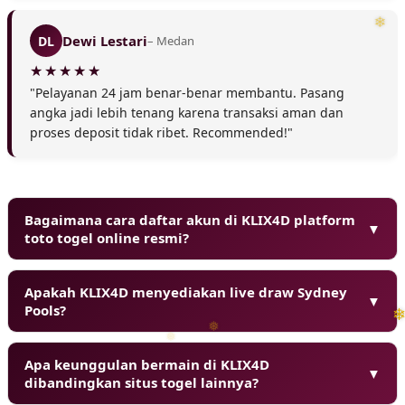
Dewi Lestari
DL
– Medan
"Pelayanan 24 jam benar-benar membantu. Pasang
❆
angka jadi lebih tenang karena transaksi aman dan
❆
proses deposit tidak ribet. Recommended!"
Bagaimana cara daftar akun di KLIX4D platform
▼
toto togel online resmi?
❄
Apakah KLIX4D menyediakan live draw Sydney
▼
Pools?
Apa keunggulan bermain di KLIX4D
▼
dibandingkan situs togel lainnya?