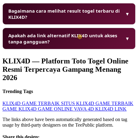
Bagaimana cara melihat result togel terbaru di
▼
KLIX4D?
Apakah ada link alternatif KLIX4D untuk akses
▼
tanpa gangguan?
KLIX4D — Platform Toto Togel Online
Resmi Terpercaya Gampang Menang
2026
Trending Tags
KLIX4D
GAME TERBAIK
SITUS KLIX4D
GAME TERBAIK
GAME KLIX4D
GAME ONLINE
VAVA 4D
KLIX4D LINK
The links above have been automatically generated based on tag
usage by third-party designers on the TeePublic platform.
Share this design: