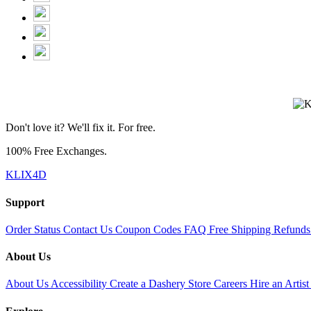
Don't love it? We'll fix it. For free.
100% Free Exchanges.
KLIX4D
Support
Order Status
Contact Us
Coupon Codes
FAQ
Free Shipping
Refunds
About Us
❅
About Us
Accessibility
Create a Dashery Store
Careers
Hire an Artis