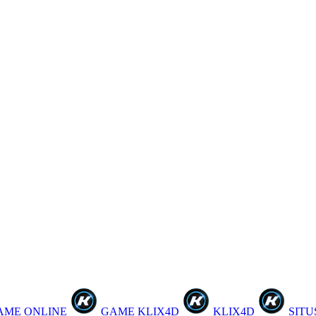
❆
❆
AME ONLINE
GAME KLIX4D
KLIX4D
SIT