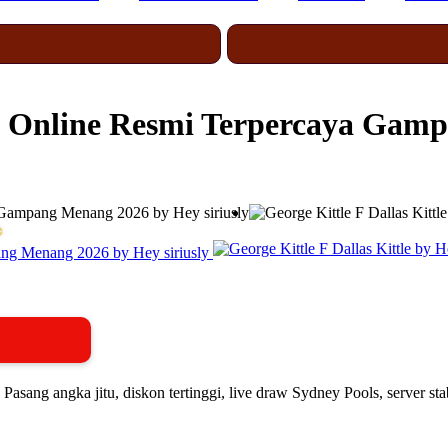
 Online Resmi Terpercaya Gam
asang angka jitu, diskon tertinggi, live draw Sydney Pools, server sta