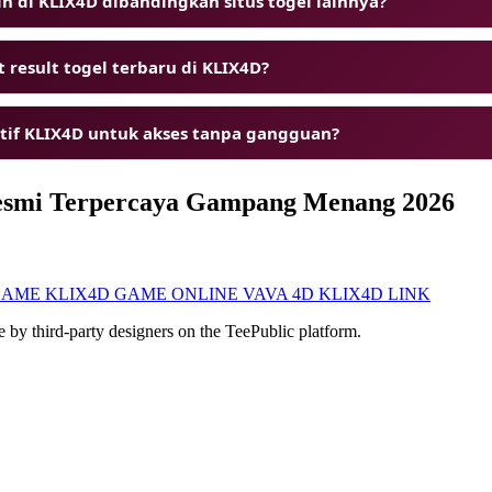
 di KLIX4D dibandingkan situs togel lainnya?
result togel terbaru di KLIX4D?
atif KLIX4D untuk akses tanpa gangguan?
❆
esmi Terpercaya Gampang Menang 2026
AME KLIX4D
GAME ONLINE
VAVA 4D
KLIX4D LINK
 by third-party designers on the TeePublic platform.