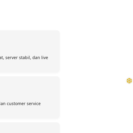
❅
 server stabil, dan live
dan customer service