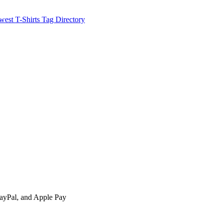
west T-Shirts
Tag Directory