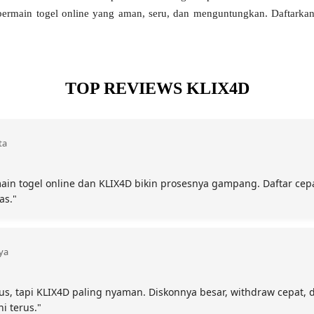
ermain togel online yang aman, seru, dan menguntungkan. Daftarkan
TOP REVIEWS KLIX4D
ta
ain togel online dan KLIX4D bikin prosesnya gampang. Daftar cepat,
as."
❆
ya
us, tapi KLIX4D paling nyaman. Diskonnya besar, withdraw cepat, 
ni terus."