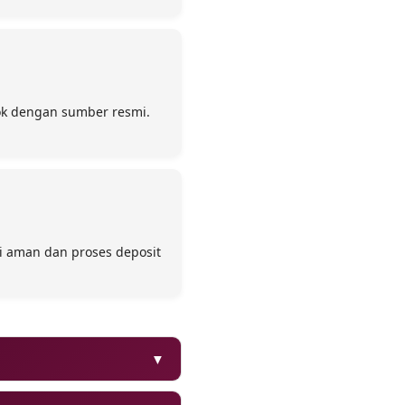
❅
cok dengan sumber resmi.
i aman dan proses deposit
▼
❅