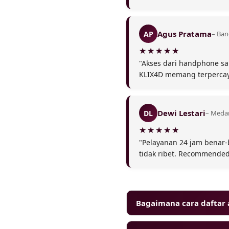
Agus Pratama
AP
– Ba
"Akses dari handphone sa
KLIX4D memang terpercay
Dewi Lestari
DL
– Meda
"Pelayanan 24 jam benar-
tidak ribet. Recommended
Bagaimana cara daftar a