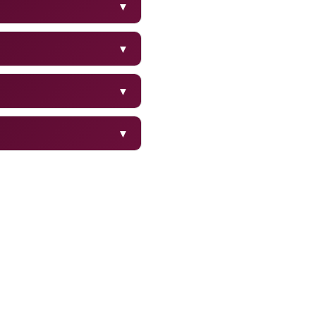
▼
▼
❄
▼
▼