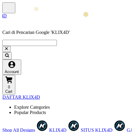
Cari di Pencarian Google 'KLIX4D'
Account
0
Cart
DAFTAR KLIX4D
Explore Categories
Popular Products
Shop All Designs
KLIX4D
SITUS KLIX4D
G