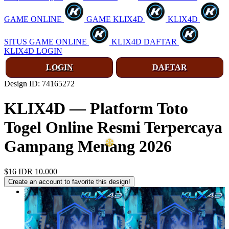
❆
GAME ONLINE
GAME KLIX4D
KLIX4D
SITUS GAME ONLINE
KLIX4D DAFTAR
KLIX4D LOGIN
LOGIN
DAFTAR
Design ID: 74165272
KLIX4D — Platform Toto
Togel Online Resmi Terpercaya
Gampang Menang 2026
$16
IDR 10.000
❅
Create an account to favorite this design!
❅