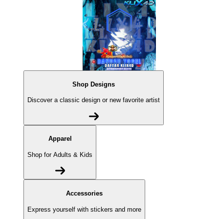
Shop Designs
Discover a classic design or new favorite artist
Apparel
Shop for Adults & Kids
Accessories
Express yourself with stickers and more