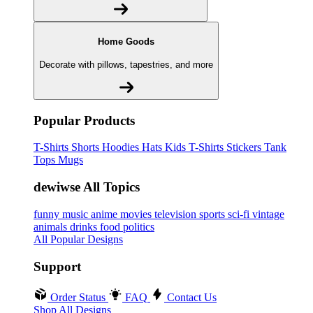
Home Goods
Decorate with pillows, tapestries, and more
Popular Products
T-Shirts
Shorts
Hoodies
Hats
Kids T-Shirts
Stickers
Tank
Tops
Mugs
dewiwse All Topics
funny
music
anime
movies
television
sports
sci-fi
vintage
animals
drinks
food
politics
All Popular Designs
Support
Order Status
FAQ
Contact Us
Shop All Designs