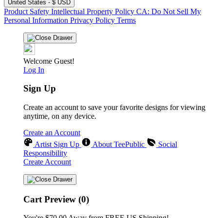
United States - $ USD
Product Safety
Intellectual Property Policy
CA: Do Not Sell My
Personal Information
Privacy Policy
Terms
Welcome Guest!
Log In
Sign Up
Create an account to save your favorite designs for viewing
anytime, on any device.
Create an Account
Artist Sign Up
About TeePublic
Social
Responsibility
Create Account
Cart Preview (0)
You're
$70.00
Away from
FREE US Shipping!