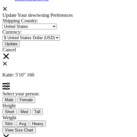
Update Your dewiwsing Preferences
Shipping Country:
Currency:
Cancel
Katie:
5'10"
160
Select your person:
Male
Female
Height
Short
Med
Tall
Weight
Slim
Avg
Heavy
View Size Chart