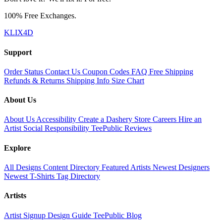
100% Free Exchanges.
KLIX4D
Support
❆
Order Status
Contact Us
Coupon Codes
FAQ
Free Shipping
Refunds & Returns
Shipping Info
Size Chart
About Us
About Us
Accessibility
Create a Dashery Store
Careers
Hire an
Artist
Social Responsibility
TeePublic Reviews
❄
Explore
All Designs
Content Directory
Featured Artists
Newest Designers
Newest T-Shirts
Tag Directory
Artists
Artist Signup
Design Guide
TeePublic Blog