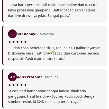
"Saya baru pertama kali main togel online dan KLIX4D
bikin prosesnya gampang. Daftar cepat, server stabil,
dan live draw-nya jelas. Sangat puas."
Siti Rahayu
SR
– Surabaya
"Sudah coba beberapa situs, tapi KLIX4D paling nyaman.
Diskonnya besar, withdraw cepat, dan customer service
responsif. Pasti main di sini terus."
Agus Pratama
AP
– Bandung
"Akses dari handphone sangat lancar, tidak ada
gangguan. Hasil live draw Sydney Pools cocok dengan
sumber resmi. KLIX4D memang terpercaya."