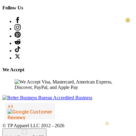
Follow Us
We Accept
© TP Apparel LLC 2012 - 2026