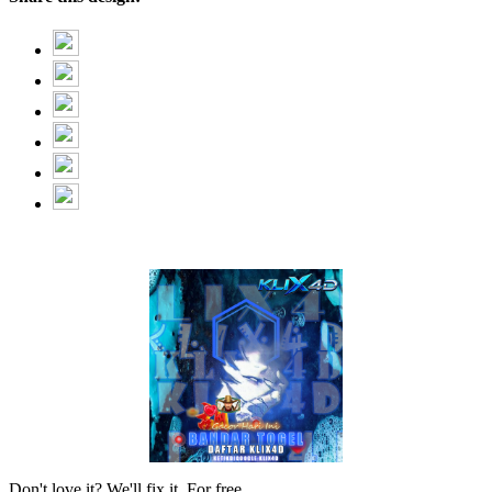
❅
Don't love it? We'll fix it. For free.