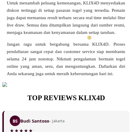
Untuk menambah peluang kemenangan, KLIX4D menyediakan
diskon tertinggi di setiap pasaran togel yang tersedia. Pemain
juga dapat memantau result terbaru secara real time melalui fitur
live draw. Semua data ditampilkan langsung dari sumber resmi,
menjaga keamanan dan kenyamanan dalam setiap taruhan.
Jangan ragu untuk bergabung bersama KLIX4D. Proses
pendaftaran sangat cepat dan customer service siap membantu
selama 24 jam nonstop. Nikmati pengalaman bermain togel
online yang aman, seru, dan menguntungkan. Daftarkan diri
Anda sekarang juga untuk meraih keberuntungan hari ini.
TOP REVIEWS KLIX4D
Budi Santoso
BS
– Jakarta
❆