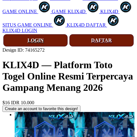
GAME ONLINE
GAME KLIX4D
KLIX4D
SITUS GAME ONLINE
KLIX4D DAFTAR
KLIX4D LOGIN
LOGIN
DAFTAR
Design ID: 74165272
KLIX4D — Platform Toto
Togel Online Resmi Terpercaya
Gampang Menang 2026
$16
IDR 10.000
Create an account to favorite this design!