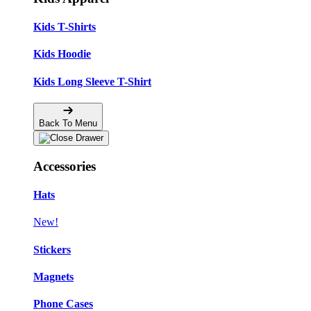
Kids T-Shirts
Kids Hoodie
Kids Long Sleeve T-Shirt
Back To Menu
Accessories
Hats
New!
Stickers
Magnets
Phone Cases