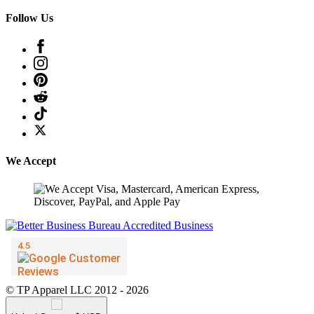
Follow Us
We Accept
❅
© TP Apparel LLC 2012 - 2026