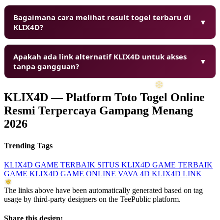
Bagaimana cara melihat result togel terbaru di
▼
KLIX4D?
Apakah ada link alternatif KLIX4D untuk akses
▼
tanpa gangguan?
KLIX4D — Platform Toto Togel Online
Resmi Terpercaya Gampang Menang
2026
Trending Tags
KLIX4D
GAME TERBAIK
SITUS KLIX4D
GAME TERBAIK
❅
GAME KLIX4D
GAME ONLINE
VAVA 4D
KLIX4D LINK
The links above have been automatically generated based on tag
usage by third-party designers on the TeePublic platform.
Share this design: