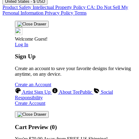
United States - $ USD
Product Safety
Intellectual Property Policy
CA: Do Not Sell My
Personal Information
Privacy Policy
Terms
Welcome Guest!
Log In
Sign Up
Create an account to save your favorite designs for viewing
anytime, on any device.
Create an Account
Artist Sign Up
About TeePublic
Social
Responsibility
Create Account
Cart Preview (0)
You're
$70.00
Away from
FREE US Shipping!