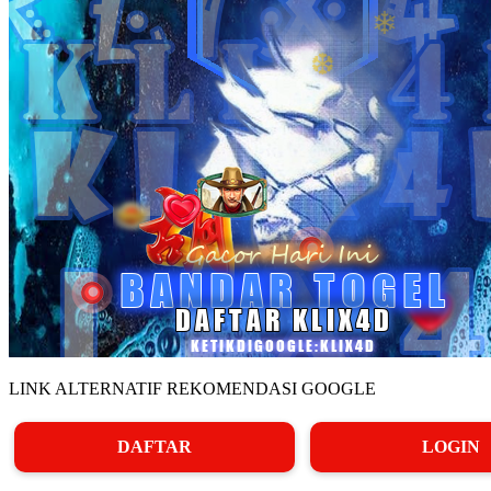
LINK ALTERNATIF REKOMENDASI GOOGLE
DAFTAR
LOGIN
❅