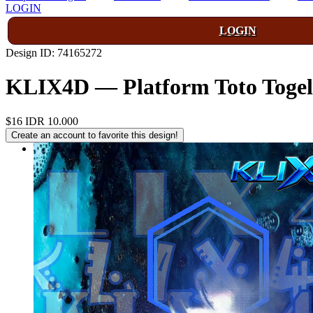
LOGIN
LOGIN
Design ID: 74165272
KLIX4D — Platform Toto Togel
$16
IDR 10.000
Create an account to favorite this design!