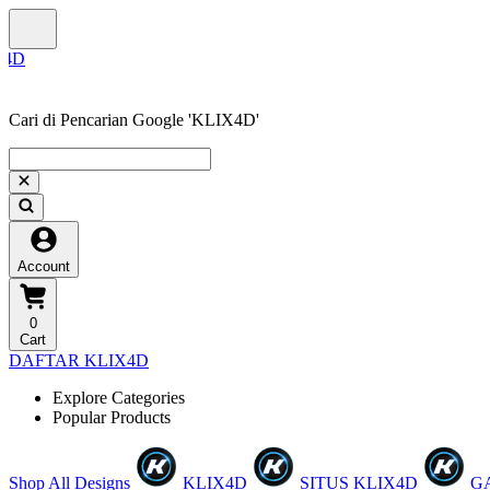
❄
Cari di Pencarian Google 'KLIX4D'
Account
❅
0
Cart
DAFTAR KLIX4D
Explore Categories
Popular Products
❆
Shop All Designs
KLIX4D
SITUS KLIX4D
G