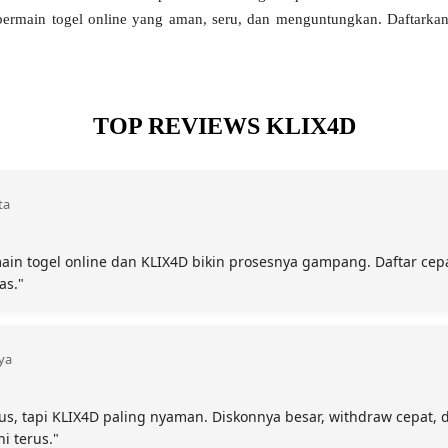
ermain togel online yang aman, seru, dan menguntungkan. Daftarkan
TOP REVIEWS KLIX4D
ta
ain togel online dan KLIX4D bikin prosesnya gampang. Daftar cepat,
as."
ya
us, tapi KLIX4D paling nyaman. Diskonnya besar, withdraw cepat, 
ni terus."