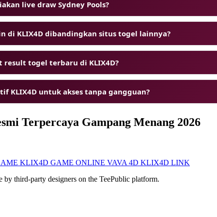
akan live draw Sydney Pools?
 di KLIX4D dibandingkan situs togel lainnya?
result togel terbaru di KLIX4D?
atif KLIX4D untuk akses tanpa gangguan?
esmi Terpercaya Gampang Menang 2026
AME KLIX4D
GAME ONLINE
VAVA 4D
KLIX4D LINK
 by third-party designers on the TeePublic platform.