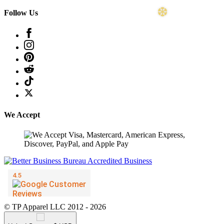
Follow Us
We Accept
© TP Apparel LLC 2012 - 2026