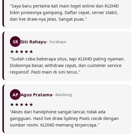
"Saya baru pertama kali main togel online dan KLIX4D
bikin prosesnya gampang. Daftar cepat, server stabil,
dan live draw-nya jelas. Sangat puas."
Siti Rahayu
SR
– Surabaya
❆
"Sudah coba beberapa situs, tapi KLIX4D paling nyaman.
Diskonnya besar, withdraw cepat, dan customer service
responsif. Pasti main di sini terus."
Agus Pratama
AP
– Bandung
"Akses dari handphone sangat lancar, tidak ada
gangguan. Hasil live draw Sydney Pools cocok dengan
sumber resmi. KLIX4D memang terpercaya."