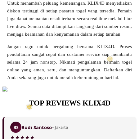
Untuk menambah peluang kemenangan, KLIX4D menyediakan
diskon tertinggi di setiap pasaran togel yang tersedia. Pemain
juga dapat memantau result terbaru secara real time melalui fitur
live draw. Semua data ditampilkan langsung dari sumber resmi,
menjaga keamanan dan kenyamanan dalam setiap taruhan.
Jangan ragu untuk bergabung bersama KLIX4D. Proses
pendaftaran sangat cepat dan customer service siap membantu
❄
selama 24 jam nonstop. Nikmati pengalaman bermain togel
online yang aman, seru, dan menguntungkan. Daftarkan diri
Anda sekarang juga untuk meraih keberuntungan hari ini.
TOP REVIEWS KLIX4D
Budi Santoso
BS
– Jakarta