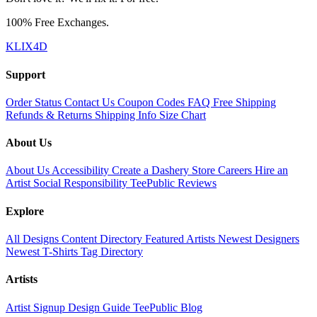
100% Free Exchanges.
KLIX4D
Support
Order Status
Contact Us
Coupon Codes
FAQ
Free Shipping
Refunds & Returns
Shipping Info
Size Chart
About Us
About Us
Accessibility
Create a Dashery Store
Careers
Hire an
Artist
Social Responsibility
TeePublic Reviews
Explore
All Designs
Content Directory
Featured Artists
Newest Designers
Newest T-Shirts
Tag Directory
Artists
Artist Signup
Design Guide
TeePublic Blog