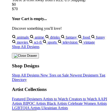
$0
$70
Your Cart is empty...
Discover something you'll love!
animals
anime
drinks
fantasy
food
funny
movies
sci-fi
sports
television
vintage
Shop All Designs
Shop Designs
Shop All Designs
New Tees on Sale
Newest Designers
Tag
Directory
Artist Collections
Featured Designers
Artists to Watch
Creators to Watch
AAPI
Artists
BIPOC Artists
Black Artists
Celebrate Women Artists
LGBTQIA Artists
Ukrainian Artists