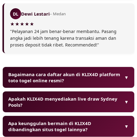
Dewi Lestari
DL
– Medan
"Pelayanan 24 jam benar-benar membantu. Pasang
angka jadi lebih tenang karena transaksi aman dan
proses deposit tidak ribet. Recommended!"
Bagaimana cara daftar akun di KLIX4D platform
▼
toto togel online resmi?
Apakah KLIX4D menyediakan live draw Sydney
▼
Pools?
Apa keunggulan bermain di KLIX4D
▼
dibandingkan situs togel lainnya?