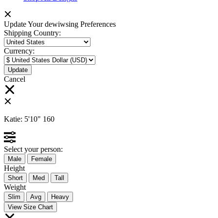
Update Your dewiwsing Preferences
Shipping Country:
Currency:
Cancel
Katie:
5'10"
160
Select your person:
Male
Female
Height
Short
Med
Tall
Weight
Slim
Avg
Heavy
View Size Chart